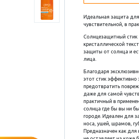
Идеальная защита для
чувствительной, в пра
Солнцезащитный стик 
кристаллической текст
защиты от солнца и ес
лица.
Благодаря эксклюзивн
этот стик эффективно 
предотвратить повреж
даже для самой чувст
практичный в примене
солнца где бы вы ни бы
городе. Идеален для з
носа, ушей, шрамов, губ
Предназначен как для 
не оставляет на коже 