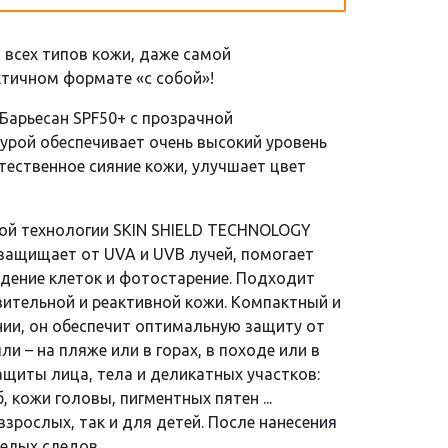
 всех типов кожи, даже самой
ктичном формате «с собой»!
Барьесан SPF50+ с прозрачной
урой обеспечивает очень высокий уровень
тественное сияние кожи, улучшает цвет
ой технологии SKIN SHIELD TECHNOLOGY
защищает от UVA и UVB лучей, помогает
дение клеток и фотостарение. Подходит
вительной и реактивной кожи. Компактный и
нии, он обеспечит оптимальную защиту от
ли – на пляже или в горах, в походе или в
ащиты лица, тела и деликатных участков:
, кожи головы, пигментных пятен ...
взрослых, так и для детей. После нанесения
белых следов.