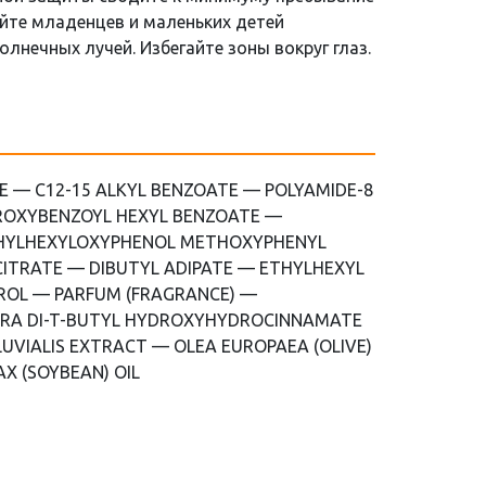
айте младенцев и маленьких детей
лнечных лучей. Избегайте зоны вокруг глаз.
E — C12-15 ALKYL BENZOATE — POLYAMIDE-8
ROXYBENZOYL HEXYL BENZOATE —
THYLHEXYLOXYPHENOL METHOXYPHENYL
CITRATE — DIBUTYL ADIPATE — ETHYLHEXYL
ROL — PARFUM (FRAGRANCE) —
TRA DI-T-BUTYL HYDROXYHYDROCINNAMATE
VIALIS EXTRACT — OLEA EUROPAEA (OLIVE)
AX (SOYBEAN) OIL