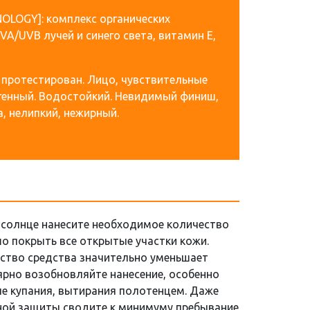
NOLOGY]: комплекс органических
A/UVB лучей и синего света, витамин Е,
протестирован. Лицо, чувствительные
генный. Водостойкий. Невидимый финиш,
, нелипкий, нежирный.
 солнце нанесите необходимое количество
о покрыть все открытые участки кожи.
ство средства значительно уменьшает
ярно возобновляйте нанесение, особенно
ле купания, вытирания полотенцем. Даже
ной защиты сводите к минимуму пребывание