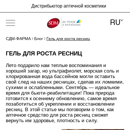
Дистрибьютор аптечной косметики
RU
СДМ-ФАРМА
Блог
Гель для роста ресниц
ПРО КОМПАНІЮ
ГЕЛЬ ДЛЯ РОСТА РЕСНИЦ
БРЕНДЫ
Лето подарило нам теплые воспоминания и
НОВОСТИ
хороший загар, но ультрафиолет, морская соль и
хлорированная вода бассейнов могли оставить
БЛОГ
свой след на наших ресницах, сделав их ломкими,
сухими и ослабленными. Сентябрь — идеальное
КОНТАКТЫ
время для бьюти-реабилитации! Пока природа
готовится к осеннему обновлению, самое время
позаботиться об укреплении и восстановлении
ресниц. В этой статье мы поговорим о том, как
RU
аптечное средство для роста ресниц сможет
вернуть им здоровье, плотность и силу.