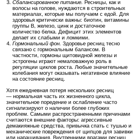
Сбалансированное питание.
Ресницы, как и
волосы на голове, нуждаются в строительных
материалах, которые мы получаем с едой. Для
здоровья критически важны: биотин, витамины
группы B, железо, цинк и достаточное
количество белка. Дефицит этих элементов
делает их слабыми и ломкими.
Гормональный фон.
Здоровье ресниц тесно
связано с гормональным балансом. В
частности, гормоны щитовидной железы и
эстрогены играют немаловажную роль в
регуляции циклов роста. Любые значительные
колебания могут оказывать негативное влияние
на состояние ресниц.
Хотя ежедневная потеря нескольких ресниц
— нормальная часть их жизненного цикла,
значительное поредение и ослабление часто
сигнализируют о наличии более глубоких
проблем. Самыми распространенными причинами
считаются внешние факторы: агрессивные
демакияжные средства, привычка спать с тушью и
механические повреждения от щипцов для завивки
или наращивания. Внутренними врагами ресниц